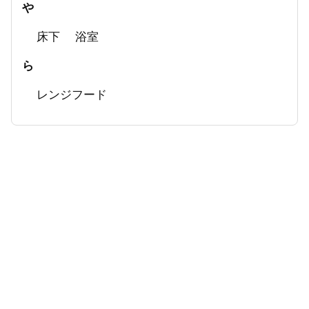
や
床下
浴室
ら
レンジフード