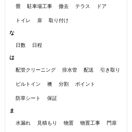
畳
駐車場工事
撤去
テラス
ドア
トイレ
扉
取り付け
な
日数
日程
は
配管クリーニング
排水管
配送
引き取り
ビルトイン
襖
分割
ポイント
防草シート
保証
ま
水漏れ
見積もり
物置
物置工事
門扉